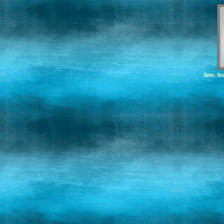
Smt. Sr
.
.